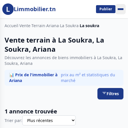
L
Aller au contenu principal
Limmobilier.tn
Publier
Accueil
›
Vente
›
Terrain
›
Ariana
›
La Soukra
›
La soukra
Vente terrain à La Soukra, La
Soukra, Ariana
Découvrez les annonces de biens immobiliers à La Soukra, La
Soukra, Ariana
📊 Prix de l'immobilier à
prix au m² et statistiques du
Ariana
marché
Filtres
1 annonce trouvée
Trier par: