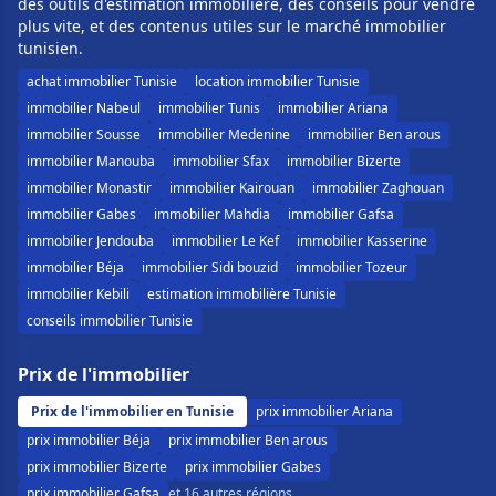
des outils d'estimation immobilière, des conseils pour vendre
plus vite, et des contenus utiles sur le marché immobilier
tunisien.
achat immobilier Tunisie
location immobilier Tunisie
immobilier Nabeul
immobilier Tunis
immobilier Ariana
immobilier Sousse
immobilier Medenine
immobilier Ben arous
immobilier Manouba
immobilier Sfax
immobilier Bizerte
immobilier Monastir
immobilier Kairouan
immobilier Zaghouan
immobilier Gabes
immobilier Mahdia
immobilier Gafsa
immobilier Jendouba
immobilier Le Kef
immobilier Kasserine
immobilier Béja
immobilier Sidi bouzid
immobilier Tozeur
immobilier Kebili
estimation immobilière Tunisie
conseils immobilier Tunisie
Prix de l'immobilier
Prix de l'immobilier en Tunisie
prix immobilier Ariana
prix immobilier Béja
prix immobilier Ben arous
prix immobilier Bizerte
prix immobilier Gabes
prix immobilier Gafsa
et 16 autres régions