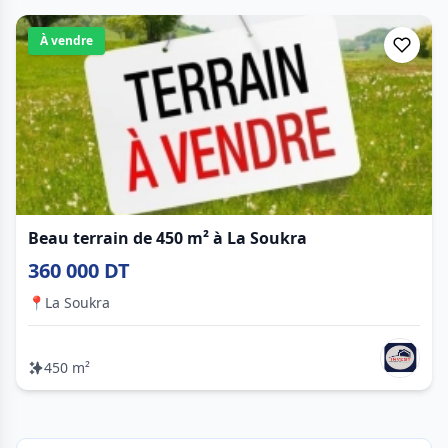
À vendre
Beau terrain de 450 m² à La Soukra
360 000 DT
📍
La Soukra
450 m²