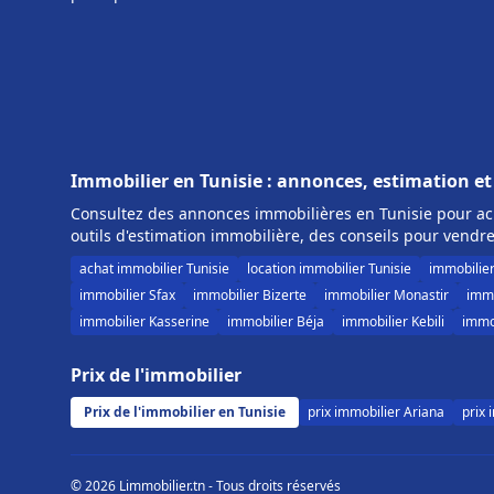
Immobilier en Tunisie : annonces, estimation et
Consultez des annonces immobilières en Tunisie pour ach
outils d'estimation immobilière, des conseils pour vendre
achat immobilier Tunisie
location immobilier Tunisie
immobilie
immobilier Sfax
immobilier Bizerte
immobilier Monastir
immo
immobilier Kasserine
immobilier Béja
immobilier Kebili
immob
Prix de l'immobilier
Prix de l'immobilier en Tunisie
prix immobilier Ariana
prix 
© 2026 Limmobilier.tn - Tous droits réservés