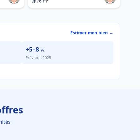
76 m²
Estimer mon bien →
+5–8
%
Prévision 2025
ffres
nités