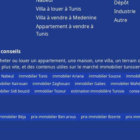
Nabeul
Dépôt
Villa à louer à Tunis
Industrie
Villa à vendre à Medenine
Autre
Appartement à vendre à
Tunis
 conseils
eter ou louer un appartement, une maison, une villa, un terrain o
 plus vite, et des contenus utiles sur le marché immobilier tunisie
r Nabeul
immobilier Tunis
immobilier Ariana
immobilier Sousse
immobil
bilier Kairouan
immobilier Zaghouan
immobilier Gabes
immobilier Mahd
ilier Sidi bouzid
immobilier Tozeur
estimation immobilière Tunisie
consei
immobilier Béja
prix immobilier Ben arous
prix immobilier Bizerte
prix im