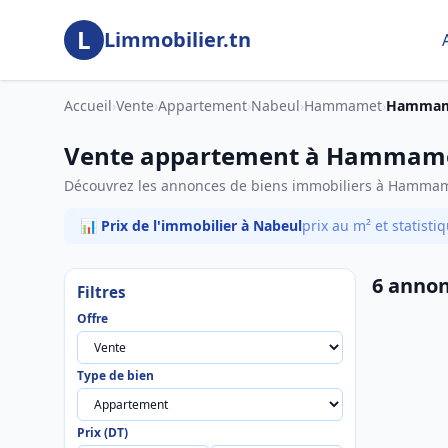
Aller au contenu principal
L
Limmobilier.tn
Accueil
›
Vente
›
Appartement
›
Nabeul
›
Hammamet
›
Hamma
Vente appartement à Hammam
Découvrez les annonces de biens immobiliers à Hamm
📊 Prix de l'immobilier à Nabeul
prix au m² et statist
6 annon
Filtres
Offre
Type de bien
Prix (DT)