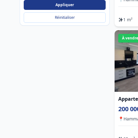
Appliquer
Réinitialiser
1 m²
À vendr
Apparte
200 00
📍
Hamm