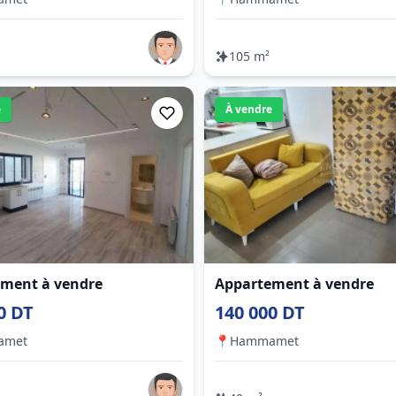
105 m²
e
À vendre
ment à vendre
Appartement à vendre
0 DT
140 000 DT
amet
📍
Hammamet