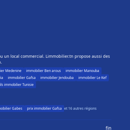
u un local commercial. Limmobilier.tn propose aussi des
n.
ier Medenine
immobilier Ben arous
immobilier Manouba
ia
immobilier Gafsa
immobilier Jendouba
immobilier Le Kef
ls immobilier Tunisie
mobilier Gabes
prix immobilier Gafsa
et 16 autres régions
f
in