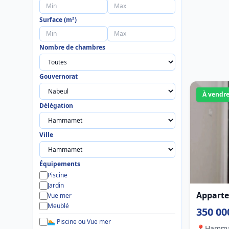
Surface (m²)
Nombre de chambres
Gouvernorat
À vendr
Délégation
Ville
Équipements
Piscine
Jardin
Apparte
Vue mer
Meublé
350 00
🏊 Piscine ou Vue mer
📍
Hamm