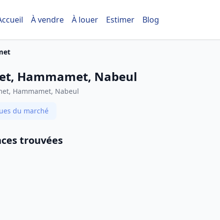
Accueil
À vendre
À louer
Estimer
Blog
met
et, Hammamet, Nabeul
amet, Hammamet, Nabeul
iques du marché
ces trouvées