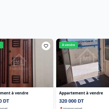
e
À vendre
ment à vendre
Appartement à vendre
0 DT
320 000 DT
amet
📍
Hammamet