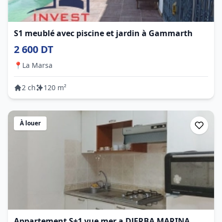
S1 meublé avec piscine et jardin à Gammarth
2 600 DT
📍
La Marsa
2 ch
120 m²
À louer
Appartement S+1 vue mer a DJERBA MARINA