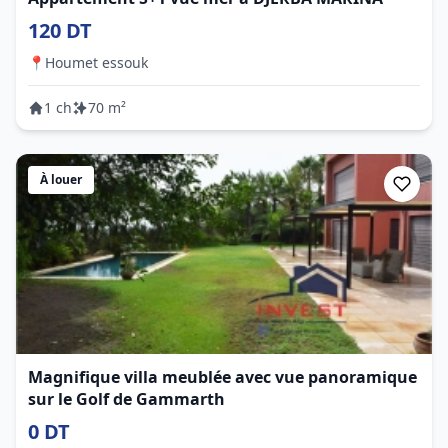
120 DT
📍
Houmet essouk
1 ch
70 m²
À louer
Magnifique villa meublée avec vue panoramique
sur le Golf de Gammarth
0 DT