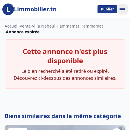
L
Aller au contenu principal
Limmobilier.tn
Publier
Accueil
›
Vente
›
Villa
›
Nabeul
›
Hammamet
›
Hammamet
›
Annonce expirée
Cette annonce n'est plus
disponible
Le bien recherché a été retiré ou expiré.
Découvrez ci-dessous des annonces similaires.
Biens similaires dans la même catégorie